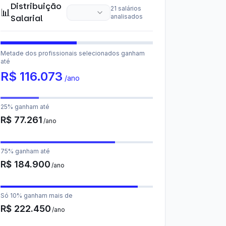
Distribuição
21
salários
📊
Salarial
analisados
Metade dos profissionais selecionados ganham
até
R$
116.073
/ano
25% ganham até
R$
77.261
/ano
75% ganham até
R$
184.900
/ano
Só 10% ganham mais de
R$
222.450
/ano