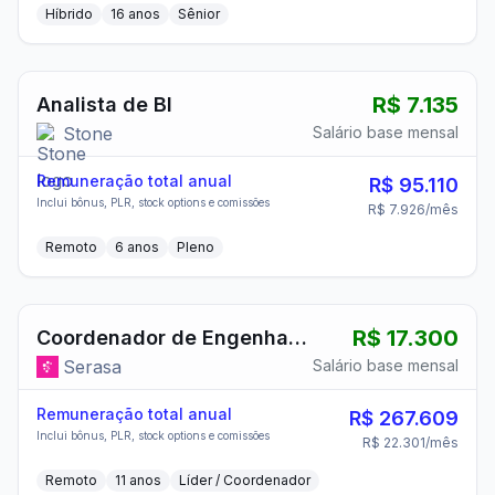
Híbrido
16
anos
Sênior
R$ 7.135
Analista de BI
Stone
Salário base mensal
Remuneração total anual
R$ 95.110
Inclui bônus, PLR, stock options e comissões
R$ 7.926
/mês
Remoto
6
anos
Pleno
R$ 17.300
Coordenador de Engenharia de Software
Serasa
Salário base mensal
Remuneração total anual
R$ 267.609
Inclui bônus, PLR, stock options e comissões
R$ 22.301
/mês
Remoto
11
anos
Líder / Coordenador