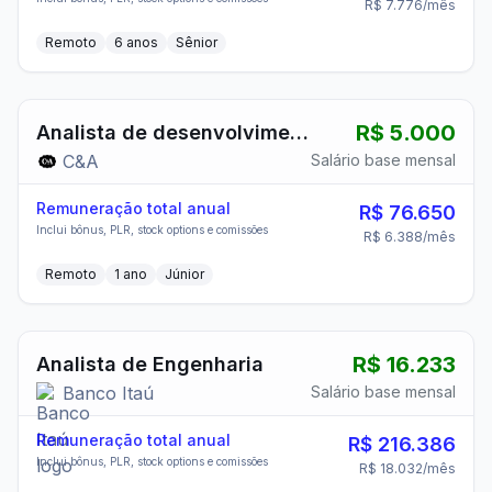
R$ 7.776
/mês
Remoto
6
anos
Sênior
R$ 5.000
Analista de desenvolvimento
C&A
Salário base mensal
Remuneração total anual
R$ 76.650
Inclui bônus, PLR, stock options e comissões
R$ 6.388
/mês
Remoto
1
ano
Júnior
R$ 16.233
Analista de Engenharia
Banco Itaú
Salário base mensal
Remuneração total anual
R$ 216.386
Inclui bônus, PLR, stock options e comissões
R$ 18.032
/mês