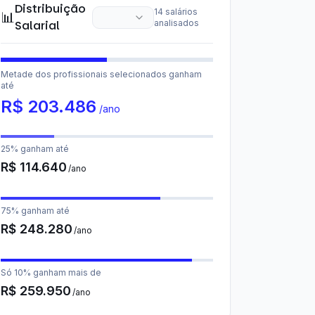
Distribuição
14
salários
📊
Salarial
analisados
Metade dos profissionais selecionados ganham
até
R$
203.486
/ano
25% ganham até
R$
114.640
/ano
75% ganham até
R$
248.280
/ano
Só 10% ganham mais de
R$
259.950
/ano